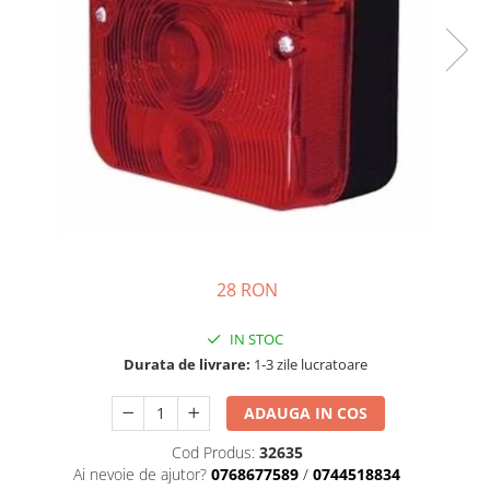
Semnalizari pozitii si stopuri
Clicheti
Directie
Bec feston/soffitte
Electrice
Injectie
Hidraulica
Franare
Caroserie
Sasiu
Tractor Fiat 415
28 RON
IN STOC
Durata de livrare:
1-3 zile lucratoare
ADAUGA IN COS
Cod Produs:
32635
Ai nevoie de ajutor?
0768677589
/
0744518834