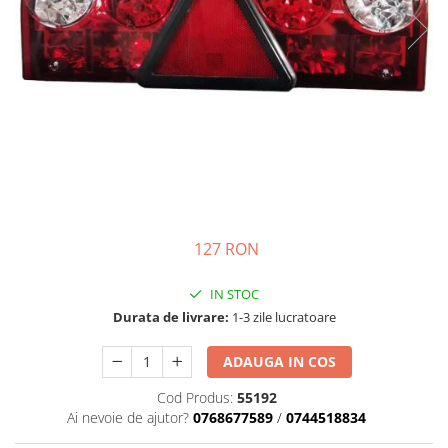
Motor
Transmisie
Directie
Electrice
Injectie
Hidraulica
Franare
Caroserie
Sasiu
Tractor Fiat 415
127 RON
Piese utilaje agricole
IN STOC
Cardane
Durata de livrare:
1-3 zile lucratoare
Sfoara baloti
Cruci cardan
ADAUGA IN COS
Brazdare de plug
Cod Produs:
55192
Ai nevoie de ajutor?
0768677589
/
0744518834
Rulmenti si etansari