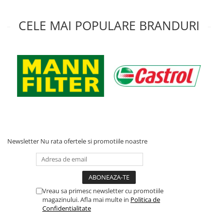
Acumulatori moto/ATV
Lampi spate
CELE MAI POPULARE BRANDURI
Faruri
Proiectoare
Lampi gabarit
Catadioptri
Redresoare
Cabluri instalatie electrica
Becuri auto
Bec faruri si ceata
Newsletter
Nu rata ofertele si promotiile noastre
Semnalizari pozitii si stopuri
Bec feston/soffitte
Chimice
Aditivi
Vreau sa primesc newsletter cu promotiile
magazinului. Afla mai multe in
Politica de
Aditivi ulei
Confidentialitate
Aditivi motorina