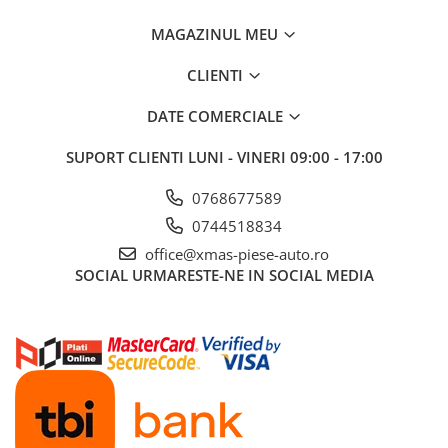
Aditivi benzina
MAGAZINUL MEU
Spray tehnic
CLIENTI
Silicon
Solutii
DATE COMERCIALE
Furtunuri
SUPORT CLIENTI
LUNI - VINERI 09:00 - 17:00
Furtunuri hidraulice
0768677589
Organe asamblare
0744518834
Suruburi metrice
office@xmas-piese-auto.ro
Suruburi cap hexagonal
SOCIAL
URMARESTE-NE IN SOCIAL MEDIA
Suruburi cap imbus
Piulite
Piulite hexagonale
Piulite cu autoblocare
Saibe
Saibe plate