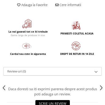
Rulmenti
Adauga la Favorite
Cere informatii
Rulmenti cu bile
Rulmenti cu role
Etansari
Simeringuri
La noi gasesti tot ce iti trebuie
Curele si lanturi
PRIMESTI COLETUL ACASA
Gama larga de produse in stoc
Curele trapezoidale
Curele clasice
Curele clasice dintate
Cardul tau este in siguranta
DREPT DE RETUR IN 14 ZILE
Lubrifianti
Ulei
Review-uri
(0)
Ulei motor
Ulei transmisie
Ulei hidraulic
Daca doresti sa iti exprimi parerea despre acest produs
Ulei servodirectie
poti adauga un review.
Vaselina
Filtre
SCRIE UN REVIEW