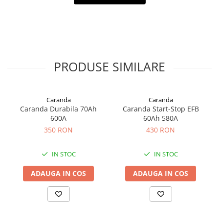
Filtre ulei motor
Filtre combustibil
Filtre aer
Lichide auto
PRODUSE SIMILARE
Antigel
Apa distilata
Solutie parbriz
Caranda
Caranda
Caranda Durabila 70Ah
Caranda Start-Stop EFB
AdBlue
600A
60Ah 580A
Solutie Wabco
350 RON
430 RON
Anvelope si camere
IN STOC
IN STOC
Camere aer
Camere agricole/forestiere
ADAUGA IN COS
ADAUGA IN COS
Electrice
Acumulatori
Acumulatori Auto