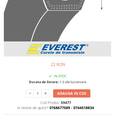
Semnalizari pozitii si stopuri
Clicheti
Directie
Bec feston/soffitte
Electrice
Injectie
Hidraulica
Franare
Caroserie
Sasiu
Tractor Fiat 415
22 RON
IN STOC
Durata de livrare:
1-3 zile lucratoare
ADAUGA IN COS
Cod Produs:
59477
Ai nevoie de ajutor?
0768677589
/
0744518834