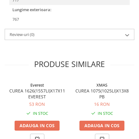
717
Lungime exterioara:
767
Review-uri
(0)
PRODUSE SIMILARE
Everest
XMAS
CUREA 1626(1557LI)X17X11
CUREA 1075(1025LI)X13X8
EVEREST
PB
53 RON
16 RON
IN STOC
IN STOC
ADAUGA IN COS
ADAUGA IN COS