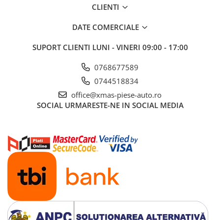
CLIENTI
Aditivi benzina
Spray tehnic
DATE COMERCIALE
Silicon
SUPORT CLIENTI
LUNI - VINERI 09:00 - 17:00
Solutii
0768677589
Furtunuri
0744518834
Furtunuri hidraulice
office@xmas-piese-auto.ro
Organe asamblare
SOCIAL
URMARESTE-NE IN SOCIAL MEDIA
Suruburi metrice
Suruburi cap hexagonal
Suruburi cap imbus
Piulite
Piulite hexagonale
Piulite cu autoblocare
Saibe
Saibe plate