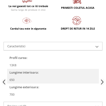
Rulmenti
La noi gasesti tot ce iti trebuie
Rulmenti cu bile
PRIMESTI COLETUL ACASA
Gama larga de produse in stoc
Rulmenti cu role
Etansari
Simeringuri
Cardul tau este in siguranta
DREPT DE RETUR IN 14 ZILE
Curele si lanturi
Curele trapezoidale
Caracteristici
Curele clasice
Curele clasice dintate
Profil curea:
Lubrifianti
13X8
Ulei
Lungime interioara:
Ulei motor
Ulei transmisie
650
Ulei hidraulic
Lungime exterioara:
Ulei servodirectie
700
Vaselina
Filtre
Review-uri
(0)