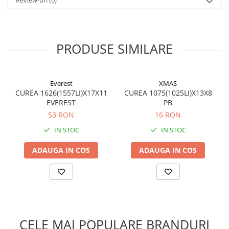
Filtre ulei motor
Filtre combustibil
Filtre aer
PRODUSE SIMILARE
Lichide auto
Antigel
Everest
XMAS
Apa distilata
CUREA 1626(1557LI)X17X11
CUREA 1075(1025LI)X13X8
EVEREST
PB
Solutie parbriz
53 RON
16 RON
AdBlue
IN STOC
IN STOC
Solutie Wabco
ADAUGA IN COS
ADAUGA IN COS
Anvelope si camere
Camere aer
Camere agricole/forestiere
Electrice
Acumulatori
CELE MAI POPULARE BRANDURI
Acumulatori Auto