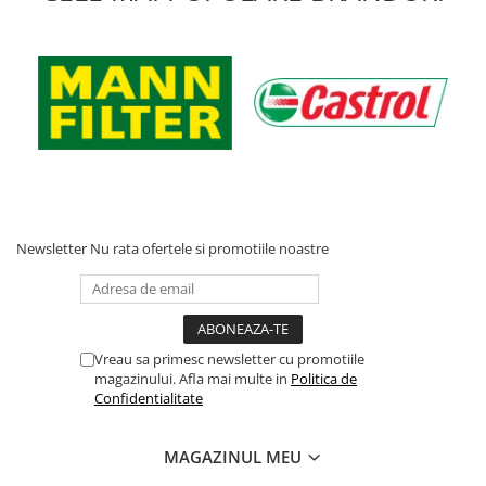
Acumulatori moto/ATV
Lampi spate
Faruri
Proiectoare
Lampi gabarit
Catadioptri
Redresoare
Cabluri instalatie electrica
Newsletter
Nu rata ofertele si promotiile noastre
Becuri auto
Bec faruri si ceata
Semnalizari pozitii si stopuri
Vreau sa primesc newsletter cu promotiile
Bec feston/soffitte
magazinului. Afla mai multe in
Politica de
Chimice
Confidentialitate
Aditivi
MAGAZINUL MEU
Aditivi ulei
Aditivi motorina