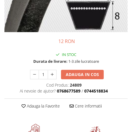
Motor
Transmisie
Directie
Electrice
Injectie
Hidraulica
12 RON
Franare
IN STOC
Caroserie
Durata de livrare:
1-3 zile lucratoare
Sasiu
Tractor Fiat 415
ADAUGA IN COS
Piese utilaje agricole
Cod Produs:
24809
Cardane
Ai nevoie de ajutor?
0768677589
/
0744518834
Sfoara baloti
Adauga la Favorite
Cere informatii
Cruci cardan
Brazdare de plug
Rulmenti si etansari