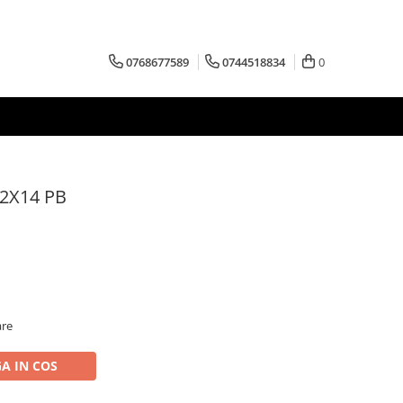
0768677589
0744518834
0
22X14 PB
are
A IN COS