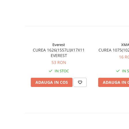
Rulmenti
Rulmenti cu bile
Rulmenti cu role
Etansari
Simeringuri
Curele si lanturi
Everest
XMA
Curele trapezoidale
CUREA 1626(1557LI)X17X11
CUREA 1075(102
EVEREST
Curele clasice
16 R
53 RON
Curele clasice dintate
IN STOC
IN 
Lubrifianti
Ulei
ADAUGA IN COS
ADAUGA IN 
Ulei motor
Ulei transmisie
Ulei hidraulic
Ulei servodirectie
Vaselina
Filtre