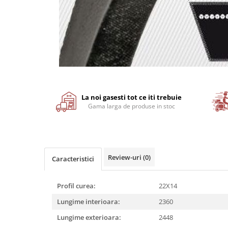
Motor
Transmisie
Directie
Electrice
Injectie
Hidraulica
Distribuie
Franare
pe
Facebook
Caroserie
La noi gasesti tot ce iti trebuie
Gama larga de produse in stoc
Sasiu
Tractor Fiat 415
Piese utilaje agricole
Cardane
Review-uri
(0)
Caracteristici
Sfoara baloti
Cruci cardan
Profil curea:
22X14
Brazdare de plug
Lungime interioara:
2360
Rulmenti si etansari
Lungime exterioara:
2448