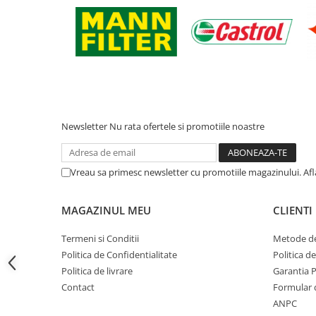
Filtre ulei motor
Filtre combustibil
Filtre aer
Lichide auto
Antigel
Apa distilata
Newsletter
Nu rata ofertele si promotiile noastre
Solutie parbriz
AdBlue
Vreau sa primesc newsletter cu promotiile magazinului. Af
Solutie Wabco
Anvelope si camere
MAGAZINUL MEU
CLIENTI
Camere aer
Termeni si Conditii
Metode de
Camere agricole/forestiere
Politica de Confidentialitate
Politica d
Electrice
Politica de livrare
Garantia 
Acumulatori
Contact
Formular 
ANPC
Acumulatori Auto