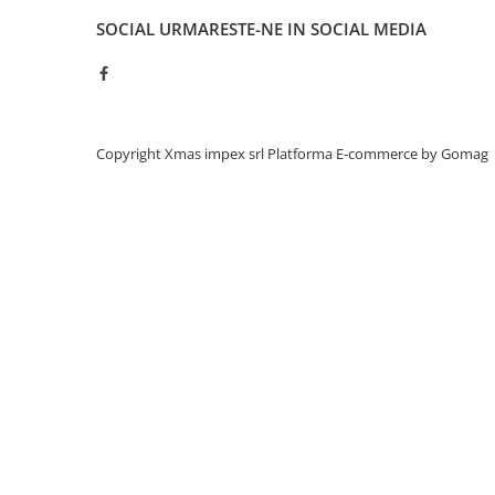
Acumulatori moto/ATV
SOCIAL
URMARESTE-NE IN SOCIAL MEDIA
Lampi spate
Faruri
Proiectoare
Lampi gabarit
Copyright Xmas impex srl
Platforma E-commerce by Gomag
Catadioptri
Redresoare
Cabluri instalatie electrica
Becuri auto
Bec faruri si ceata
Semnalizari pozitii si stopuri
Bec feston/soffitte
Chimice
Aditivi
Aditivi ulei
Aditivi motorina