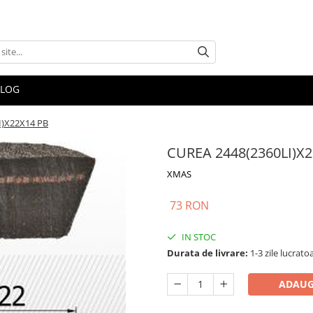
BLOG
I)X22X14 PB
CUREA 2448(2360LI)X
XMAS
73 RON
IN STOC
Durata de livrare:
1-3 zile lucrato
ADAUG