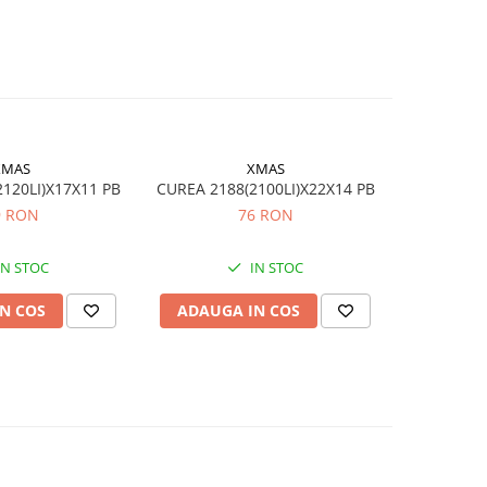
XMAS
XMAS
120LI)X17X11 PB
CUREA 2188(2100LI)X22X14 PB
CUREA 12
9 RON
76 RON
IN STOC
IN STOC
N COS
ADAUGA IN COS
ADAUG