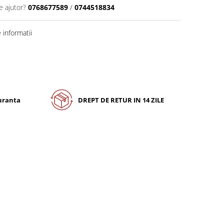
e ajutor?
0768677589
/
0744518834
informatii
guranta
DREPT DE RETUR IN 14 ZILE