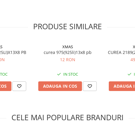
PRODUSE SIMILARE
S
XMAS
5LI)X13X8 PB
curea 975(925li)13x8 pb
CUREA 2189(2
ON
12 RON
4
STOC
IN STOC
COS
ADAUGA IN COS
ADAUGA I
CELE MAI POPULARE BRANDURI