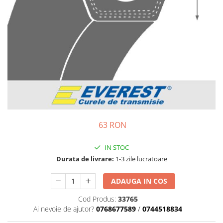
Semnalizari pozitii si stopuri
Clicheti
Directie
Bec feston/soffitte
Electrice
Injectie
Hidraulica
Franare
Caroserie
Sasiu
Tractor Fiat 415
63 RON
IN STOC
Durata de livrare:
1-3 zile lucratoare
ADAUGA IN COS
Cod Produs:
33765
Ai nevoie de ajutor?
0768677589
/
0744518834