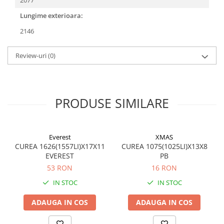
2077
Lungime exterioara:
2146
Review-uri
(0)
PRODUSE SIMILARE
Everest
XMAS
CUREA 1626(1557LI)X17X11
CUREA 1075(1025LI)X13X8
EVEREST
PB
53 RON
16 RON
IN STOC
IN STOC
ADAUGA IN COS
ADAUGA IN COS