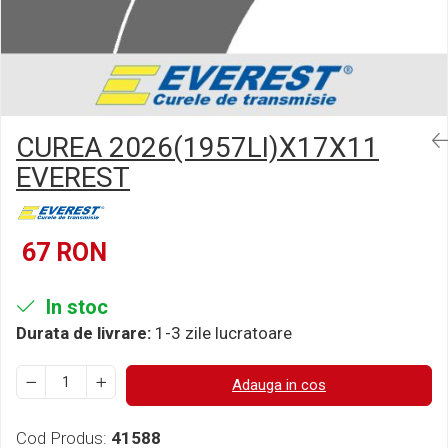
Semnalizari pozitii si stopuri
Clicheti
Directie
Bec feston/soffitte
Electrice
Injectie
Hidraulica
Franare
CUREA 2026(1957LI)X17X11
Caroserie
EVEREST
Sasiu
Tractor Fiat 415
67 RON
In stoc
Durata de livrare:
1-3 zile lucratoare
Adauga in cos
Cod Produs:
41588