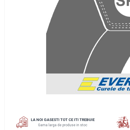
Motor
Transmisie
Directie
Electrice
Injectie
Hidraulica
Franare
Caroserie
Sasiu
Tractor Fiat 415
Piese utilaje agricole
Cardane
Sfoara baloti
Cruci cardan
Distribuie
Brazdare de plug
pe
LA NOI GASESTI TOT CE ITI TREBUIE
Facebook
Rulmenti si etansari
Gama larga de produse in stoc