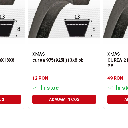
XMAS
XMAS
)X13X8
curea 975(925li)13x8 pb
CUREA 21
PB
12 RON
49 RON
In stoc
In s
OS
ADAUGA IN COS
A