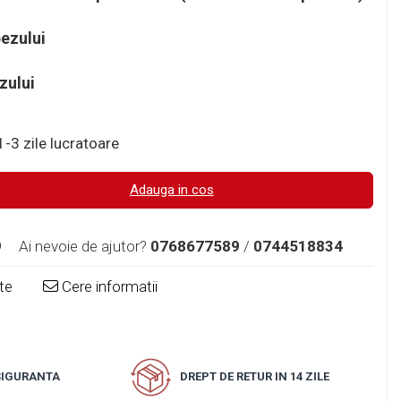
pezului
zului
-3 zile lucratoare
Adauga in cos
9
Ai nevoie de ajutor?
0768677589
/
0744518834
te
Cere informatii
 SIGURANTA
DREPT DE RETUR IN 14 ZILE