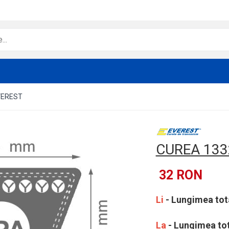
VEREST
CUREA 133
32 RON
Li
- Lungimea tota
La
- Lungimea tota