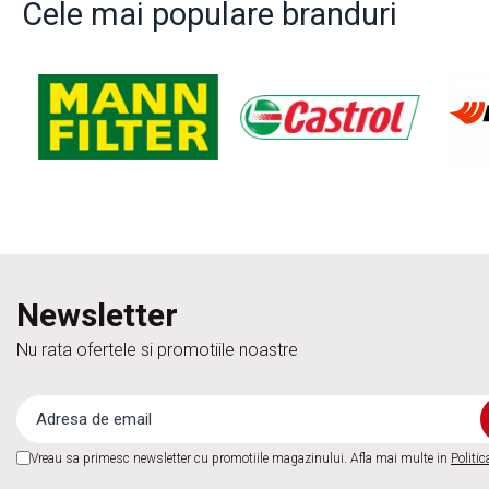
Cele mai populare branduri
Acumulatori moto/ATV
Lampi spate
Faruri
Proiectoare
Lampi gabarit
Catadioptri
Redresoare
Cabluri instalatie electrica
Becuri auto
Newsletter
Bec faruri si ceata
Semnalizari pozitii si stopuri
Nu rata ofertele si promotiile noastre
Bec feston/soffitte
Chimice
Aditivi
Vreau sa primesc newsletter cu promotiile magazinului. Afla mai multe in
Politic
Aditivi ulei
Aditivi motorina