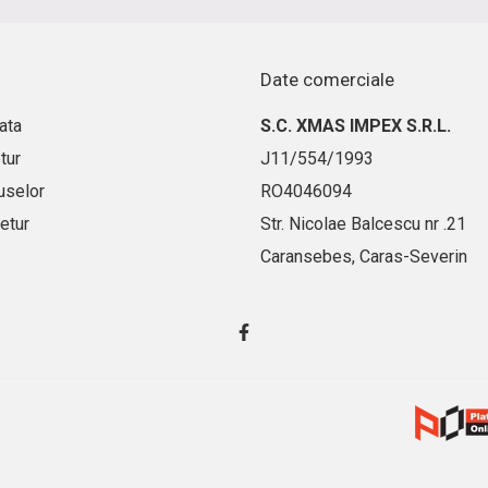
Date comerciale
ata
S.C. XMAS IMPEX S.R.L.
tur
J11/554/1993
uselor
RO4046094
etur
Str. Nicolae Balcescu nr .21
Caransebes, Caras-Severin