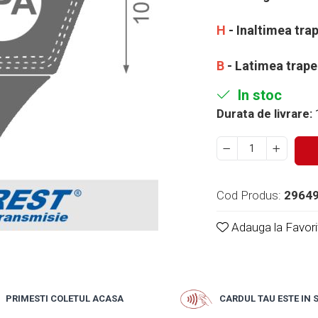
H
- Inaltimea tra
B
- Latimea trape
In stoc
Durata de livrare:
1
Cod Produs:
2964
Adauga la Favori
PRIMESTI COLETUL ACASA
CARDUL TAU ESTE IN