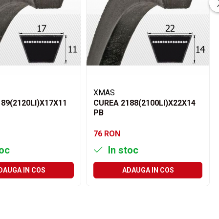
XMAS
89(2120LI)X17X11
CUREA 2188(2100LI)X22X14
PB
76 RON
toc
In stoc
DAUGA IN COS
ADAUGA IN COS