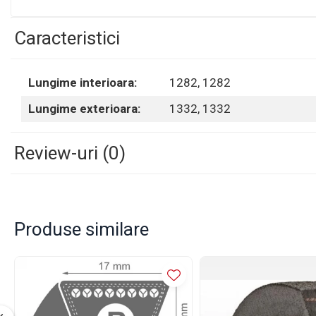
Rulmenti
Rulmenti cu bile
Caracteristici
Rulmenti cu role
Etansari
Lungime interioara:
1282,
1282
Simeringuri
Curele si lanturi
Lungime exterioara:
1332,
1332
Curele trapezoidale
Curele clasice
Review-uri
(0)
Curele clasice dintate
Lubrifianti
Ulei
Ulei motor
Produse similare
Ulei transmisie
Ulei hidraulic
Ulei servodirectie
Vaselina
Filtre