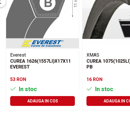
Filtre ulei motor
Filtre combustibil
Filtre aer
Lichide auto
Antigel
Apa distilata
Everest
XMAS
Solutie parbriz
CUREA 1626(1557LI)X17X11
CUREA 1075(1025LI
EVEREST
PB
AdBlue
Solutie Wabco
53 RON
16 RON
Anvelope si camere
In stoc
In stoc
Camere aer
ADAUGA IN COS
ADAUGA IN C
Camere agricole/forestiere
Electrice
Acumulatori
Acumulatori Auto