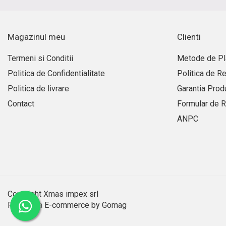
Aditivi benzina
Spray tehnic
Magazinul meu
Clienti
Silicon
Solutii
Termeni si Conditii
Metode de Pl
Politica de Confidentialitate
Politica de Re
Furtunuri
Furtunuri hidraulice
Politica de livrare
Garantia Prod
Organe asamblare
Contact
Formular de R
Suruburi metrice
ANPC
Suruburi cap hexagonal
Suruburi cap imbus
Piulite
Piulite hexagonale
Piulite cu autoblocare
Copyright Xmas impex srl
Saibe
Platforma E-commerce by Gomag
Saibe plate