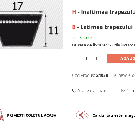
H
- Inaltimea trapezulu
B
- Latimea trapezului
IN STOC
Durata de livrare:
1-3 zile lucrato
ADAUG
Cod Produs:
24058
Ai nevoie d
Adauga la Favorite
Cere 
PRIMESTI COLETUL ACASA
Cardul tau este in si