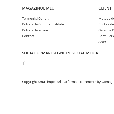
Acumulatori moto/ATV
MAGAZINUL MEU
CLIENTI
Lampi spate
Faruri
Termeni si Conditii
Metode de
Politica de Confidentialitate
Politica d
Proiectoare
Politica de livrare
Garantia 
Lampi gabarit
Contact
Formular 
Catadioptri
ANPC
Redresoare
SOCIAL
URMARESTE-NE IN SOCIAL MEDIA
Cabluri instalatie electrica
Becuri auto
Bec faruri si ceata
Semnalizari pozitii si stopuri
Copyright Xmas impex srl
Platforma E-commerce by Gomag
Bec feston/soffitte
Chimice
Aditivi
Aditivi ulei
Aditivi motorina