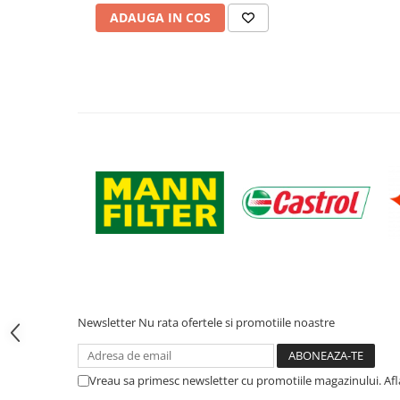
Filtre ulei motor
ADAUGA IN COS
Filtre combustibil
Filtre aer
Lichide auto
Antigel
Apa distilata
Solutie parbriz
AdBlue
Solutie Wabco
Anvelope si camere
Camere aer
Camere agricole/forestiere
Newsletter
Nu rata ofertele si promotiile noastre
Electrice
Acumulatori
Vreau sa primesc newsletter cu promotiile magazinului. Af
Acumulatori Auto