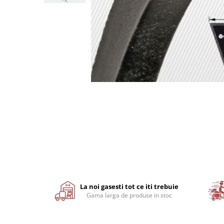
Motor
Transmisie
Directie
Electrice
Injectie
Hidraulica
Franare
Caroserie
Sasiu
Tractor Fiat 415
Distribuie
pe
Piese utilaje agricole
Facebook
Cardane
Sfoara baloti
Cruci cardan
La noi gasesti tot ce iti trebuie
Brazdare de plug
Gama larga de produse in stoc
Rulmenti si etansari