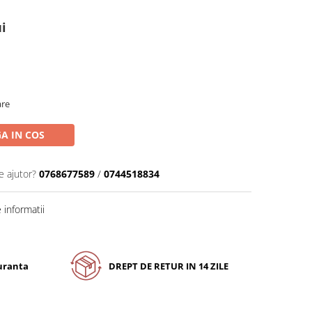
i
are
A IN COS
e ajutor?
0768677589
/
0744518834
informatii
guranta
DREPT DE RETUR IN 14 ZILE