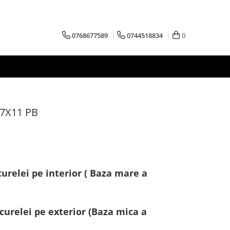
0768677589
0744518834
0
17X11 PB
urelei pe interior ( Baza mare a
curelei pe exterior (Baza mica a