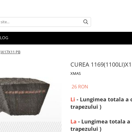
BLOG
I)X17X11 PB
CUREA 1169(1100LI)X
XMAS
26 RON
Li
- Lungimea totala a c
trapezului )
La
- Lungimea totala a 
trapezului )