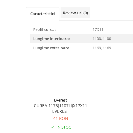
Rulmenti
Rulmenti cu bile
Review-uri
(0)
Caracteristici
Rulmenti cu role
Etansari
Profil curea:
17X11
Simeringuri
Lungime interioara:
1100,
1100
Curele si lanturi
Lungime exterioara:
1169,
1169
Curele trapezoidale
Curele clasice
Curele clasice dintate
Lubrifianti
Ulei
Ulei motor
Ulei transmisie
Everest
CUREA 1176(1107LI)X17X11
Ulei hidraulic
EVEREST
Ulei servodirectie
41 RON
Vaselina
IN STOC
Filtre