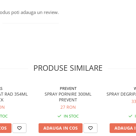
produs poti adauga un review.
PRODUSE SIMILARE
S
PREVENT
AT RAD 354ML
SPRAY PORNIRE 300ML
SPRAY DEGRI
CK
PREVENT
3
ON
27 RON
STOC
IN STOC
COS
ADAUGA IN COS
ADAUGA I