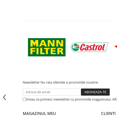
Filtre ulei motor
Filtre combustibil
Filtre aer
Lichide auto
Antigel
Apa distilata
Solutie parbriz
AdBlue
Solutie Wabco
Anvelope si camere
Newsletter
Nu rata ofertele si promotiile noastre
Camere aer
Camere agricole/forestiere
Electrice
Vreau sa primesc newsletter cu promotiile magazinului. Af
Acumulatori
Acumulatori Auto
MAGAZINUL MEU
CLIENTI