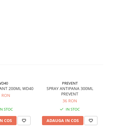
WD40
PREVENT
PANT 200ML WD40
SPRAY ANTIPANA 300ML
SPRAY CU
PREVENT
3 RON
36 RON
IN STOC
IN STOC
N COS
ADAUGA IN COS
ADAUG