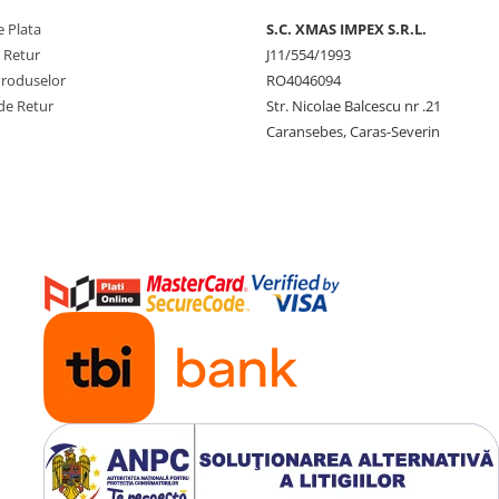
 Plata
S.C. XMAS IMPEX S.R.L.
e Retur
J11/554/1993
Produselor
RO4046094
de Retur
Str. Nicolae Balcescu nr .21
Caransebes, Caras-Severin