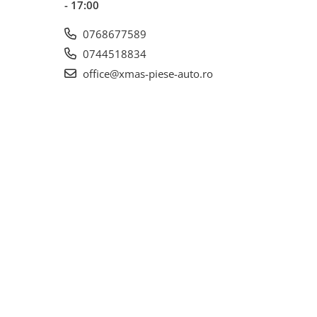
- 17:00
0768677589
0744518834
office@xmas-piese-auto.ro