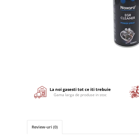
Motor
Transmisie
Directie
Electrice
Injectie
Hidraulica
Franare
Caroserie
Sasiu
Tractor Fiat 415
Distribuie
pe
Piese utilaje agricole
Facebook
La noi gasesti tot ce iti trebuie
Cardane
Gama larga de produse in stoc
Sfoara baloti
Cruci cardan
Brazdare de plug
Review-uri
(0)
Rulmenti si etansari