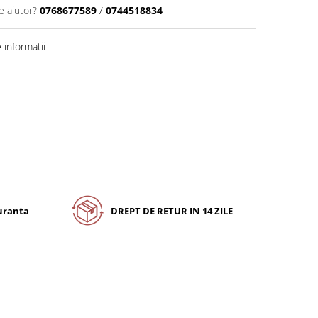
e ajutor?
0768677589
/
0744518834
informatii
guranta
DREPT DE RETUR IN 14 ZILE