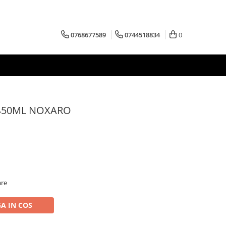
0768677589
0744518834
0
 450ML NOXARO
are
A IN COS