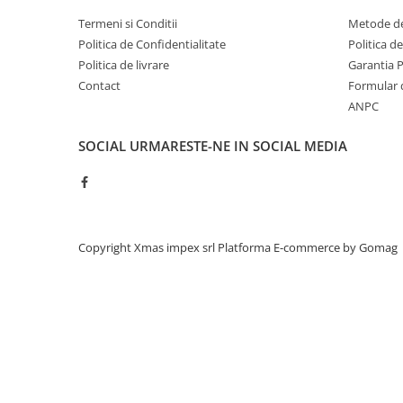
Acumulatori moto/ATV
Termeni si Conditii
Metode de
Lampi spate
Politica de Confidentialitate
Politica d
Faruri
Politica de livrare
Garantia 
Contact
Formular 
Proiectoare
ANPC
Lampi gabarit
Catadioptri
SOCIAL
URMARESTE-NE IN SOCIAL MEDIA
Redresoare
Cabluri instalatie electrica
Becuri auto
Copyright Xmas impex srl
Platforma E-commerce by Gomag
Bec faruri si ceata
Semnalizari pozitii si stopuri
Bec feston/soffitte
Chimice
Aditivi
Aditivi ulei
Aditivi motorina