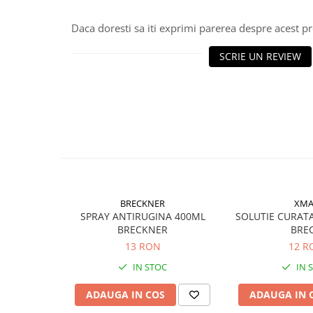
Rulmenti
Rulmenti cu bile
Daca doresti sa iti exprimi parerea despre acest 
Rulmenti cu role
SCRIE UN REVIEW
Etansari
Simeringuri
Curele si lanturi
Curele trapezoidale
Curele clasice
Curele clasice dintate
Lubrifianti
Ulei
BRECKNER
XMA
Ulei motor
SPRAY ANTIRUGINA 400ML
SOLUTIE CURAT
BRECKNER
BRE
Ulei transmisie
13 RON
12 R
Ulei hidraulic
IN STOC
IN 
Ulei servodirectie
Vaselina
ADAUGA IN COS
ADAUGA IN 
Filtre