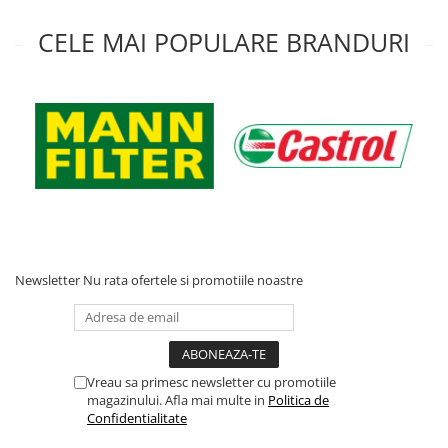
Acumulatori moto/ATV
CELE MAI POPULARE BRANDURI
Lampi spate
Faruri
Proiectoare
Lampi gabarit
Catadioptri
Redresoare
Cabluri instalatie electrica
Becuri auto
Newsletter
Nu rata ofertele si promotiile noastre
Bec faruri si ceata
Semnalizari pozitii si stopuri
Bec feston/soffitte
Chimice
Vreau sa primesc newsletter cu promotiile
Aditivi
magazinului. Afla mai multe in
Politica de
Confidentialitate
Aditivi ulei
Aditivi motorina