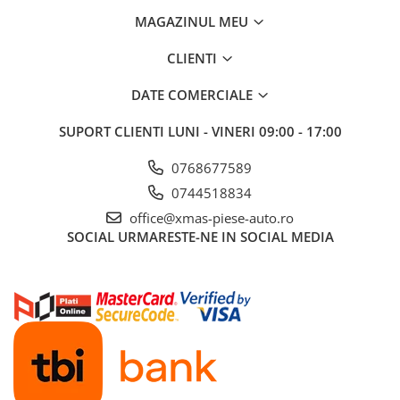
MAGAZINUL MEU
Aditivi benzina
Spray tehnic
CLIENTI
Silicon
DATE COMERCIALE
Solutii
Furtunuri
SUPORT CLIENTI
LUNI - VINERI 09:00 - 17:00
Furtunuri hidraulice
0768677589
Organe asamblare
0744518834
Suruburi metrice
office@xmas-piese-auto.ro
Suruburi cap hexagonal
SOCIAL
URMARESTE-NE IN SOCIAL MEDIA
Suruburi cap imbus
Piulite
Piulite hexagonale
Piulite cu autoblocare
Saibe
Saibe plate