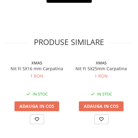
Filtre ulei motor
Filtre combustibil
Filtre aer
Lichide auto
PRODUSE SIMILARE
Antigel
Apa distilata
Solutie parbriz
XMAS
XMAS
Nit Fi 5X16 mm Carpatina
Nit Fi 5X25mm Carpatina
AdBlue
1 RON
1 RON
Solutie Wabco
Anvelope si camere
IN STOC
IN STOC
Camere aer
ADAUGA IN COS
ADAUGA IN COS
Camere agricole/forestiere
Electrice
Acumulatori
Acumulatori Auto