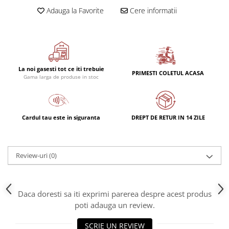
Rulmenti
Adauga la Favorite
Cere informatii
Rulmenti cu bile
Rulmenti cu role
Etansari
Simeringuri
La noi gasesti tot ce iti trebuie
Curele si lanturi
PRIMESTI COLETUL ACASA
Gama larga de produse in stoc
Curele trapezoidale
Curele clasice
Curele clasice dintate
Cardul tau este in siguranta
DREPT DE RETUR IN 14 ZILE
Lubrifianti
Ulei
Review-uri
(0)
Ulei motor
Ulei transmisie
Ulei hidraulic
Daca doresti sa iti exprimi parerea despre acest produs
Ulei servodirectie
poti adauga un review.
Vaselina
Filtre
SCRIE UN REVIEW