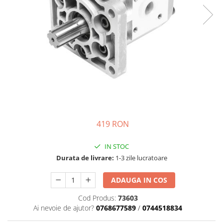
Motor
Transmisie
Directie
Electrice
Injectie
Hidraulica
Franare
Caroserie
Sasiu
Tractor Fiat 415
419 RON
Piese utilaje agricole
IN STOC
Cardane
Durata de livrare:
1-3 zile lucratoare
Sfoara baloti
Cruci cardan
ADAUGA IN COS
Brazdare de plug
Cod Produs:
73603
Ai nevoie de ajutor?
0768677589
/
0744518834
Rulmenti si etansari