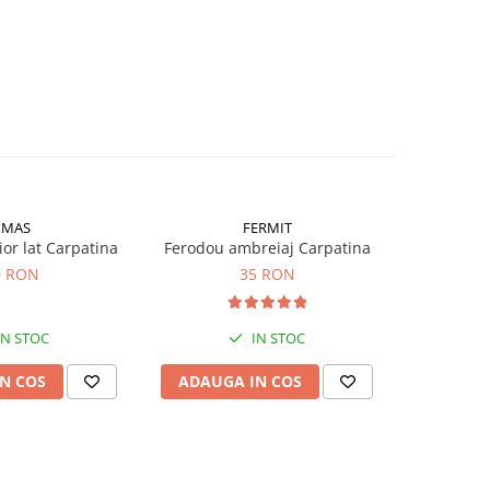
XMAS
FERMIT
Xm
or lat Carpatina
Ferodou ambreiaj Carpatina
Element cu
mm
0 RON
35 RON
IN STOC
IN STOC
N COS
ADAUGA IN COS
ADAUG