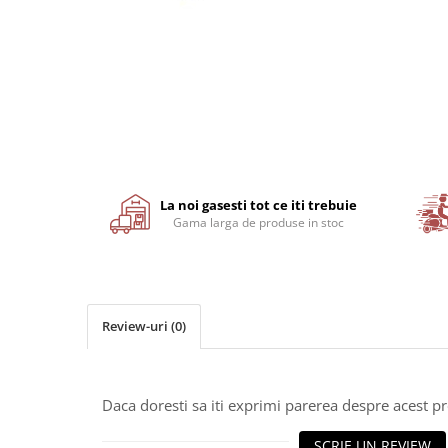
Motor
Transmisie
Distribuie
Directie
pe
Electrice
Facebook
Injectie
Hidraulica
Franare
Caroserie
La noi gasesti tot ce iti trebuie
Sasiu
Gama larga de produse in stoc
Tractor Fiat 415
Piese utilaje agricole
Cardane
Review-uri
(0)
Sfoara baloti
Cruci cardan
Brazdare de plug
Daca doresti sa iti exprimi parerea despre acest 
Rulmenti si etansari
SCRIE UN REVIEW