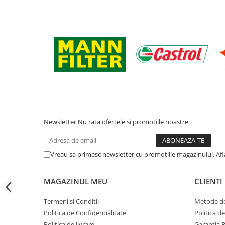
Filtre ulei motor
Filtre combustibil
Filtre aer
Lichide auto
Antigel
Apa distilata
Solutie parbriz
AdBlue
Newsletter
Nu rata ofertele si promotiile noastre
Solutie Wabco
Anvelope si camere
Vreau sa primesc newsletter cu promotiile magazinului. Af
Camere aer
Camere agricole/forestiere
MAGAZINUL MEU
CLIENTI
Electrice
Termeni si Conditii
Metode de
Acumulatori
Politica de Confidentialitate
Politica d
Acumulatori Auto
Politica de livrare
Garantia 