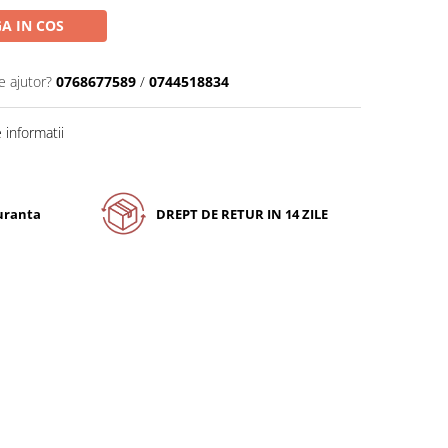
A IN COS
e ajutor?
0768677589
/
0744518834
informatii
guranta
DREPT DE RETUR IN 14 ZILE