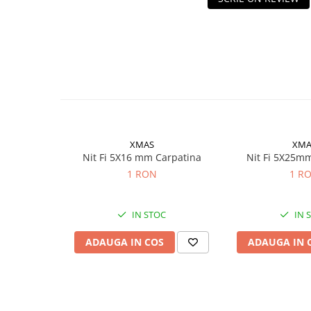
Rulmenti
Rulmenti cu bile
Rulmenti cu role
Etansari
Simeringuri
Curele si lanturi
Curele trapezoidale
Curele clasice
XMAS
XMA
Curele clasice dintate
Nit Fi 5X16 mm Carpatina
Nit Fi 5X25m
Lubrifianti
1 RON
1 R
Ulei
Ulei motor
IN STOC
IN 
Ulei transmisie
ADAUGA IN COS
ADAUGA IN 
Ulei hidraulic
Ulei servodirectie
Vaselina
Filtre