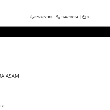
0768677589
0744518834
0
ABA ASAM
are