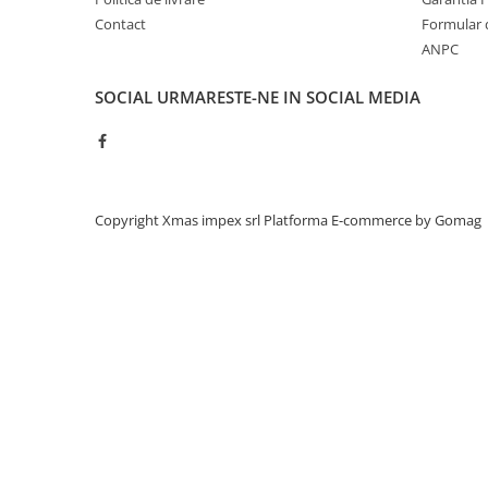
Acumulatori moto/ATV
Contact
Formular 
Lampi spate
ANPC
Faruri
SOCIAL
URMARESTE-NE IN SOCIAL MEDIA
Proiectoare
Lampi gabarit
Catadioptri
Redresoare
Copyright Xmas impex srl
Platforma E-commerce by Gomag
Cabluri instalatie electrica
Becuri auto
Bec faruri si ceata
Semnalizari pozitii si stopuri
Bec feston/soffitte
Chimice
Aditivi
Aditivi ulei
Aditivi motorina