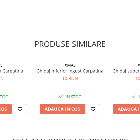
PRODUSE SIMILARE
S
XMAS
m Carpatina
Ghidaj inferior ingust Carpatina
Ghidaj superi
ON
10 RON
1
STOC
IN STOC
COS
ADAUGA IN COS
ADAUGA I