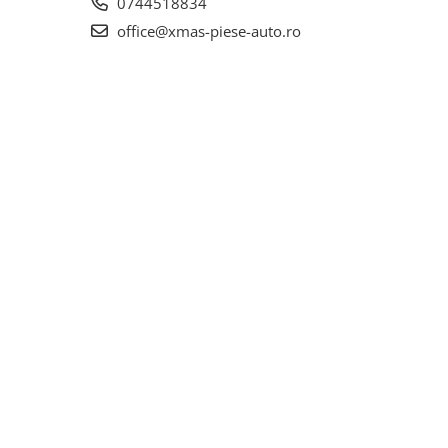
0744518834
office@xmas-piese-auto.ro