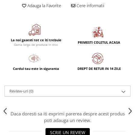
Rulmenti
Adauga la Favorite
Cere informatii
Rulmenti cu bile
Rulmenti cu role
Etansari
Simeringuri
La noi gasesti tot ce iti trebuie
Curele si lanturi
PRIMESTI COLETUL ACASA
Gama larga de produse in stoc
Curele trapezoidale
Curele clasice
Curele clasice dintate
Cardul tau este in siguranta
DREPT DE RETUR IN 14 ZILE
Lubrifianti
Ulei
Review-uri
(0)
Ulei motor
Ulei transmisie
Ulei hidraulic
Daca doresti sa iti exprimi parerea despre acest produs
Ulei servodirectie
poti adauga un review.
Vaselina
SCRIE UN REVIEW
Filtre