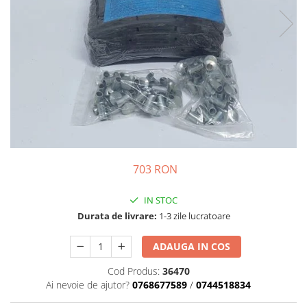
Motor
Transmisie
Directie
Electrice
Injectie
Hidraulica
Franare
Caroserie
Sasiu
Tractor Fiat 415
703 RON
Piese utilaje agricole
IN STOC
Cardane
Durata de livrare:
1-3 zile lucratoare
Sfoara baloti
ADAUGA IN COS
Cruci cardan
Brazdare de plug
Cod Produs:
36470
Ai nevoie de ajutor?
0768677589
/
0744518834
Rulmenti si etansari