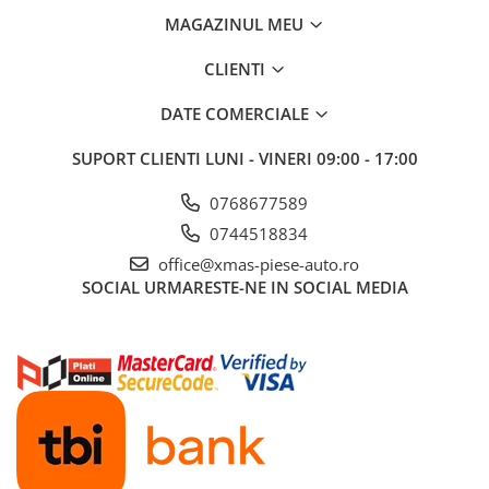
MAGAZINUL MEU
Aditivi benzina
Spray tehnic
CLIENTI
Silicon
DATE COMERCIALE
Solutii
Furtunuri
SUPORT CLIENTI
LUNI - VINERI 09:00 - 17:00
Furtunuri hidraulice
0768677589
Organe asamblare
0744518834
Suruburi metrice
office@xmas-piese-auto.ro
Suruburi cap hexagonal
SOCIAL
URMARESTE-NE IN SOCIAL MEDIA
Suruburi cap imbus
Piulite
Piulite hexagonale
Piulite cu autoblocare
Saibe
Saibe plate