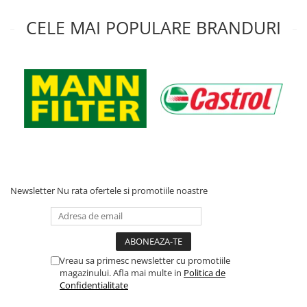
Acumulatori moto/ATV
CELE MAI POPULARE BRANDURI
Lampi spate
Faruri
Proiectoare
Lampi gabarit
Catadioptri
Redresoare
Cabluri instalatie electrica
Becuri auto
Newsletter
Nu rata ofertele si promotiile noastre
Bec faruri si ceata
Semnalizari pozitii si stopuri
Bec feston/soffitte
Chimice
Vreau sa primesc newsletter cu promotiile
Aditivi
magazinului. Afla mai multe in
Politica de
Confidentialitate
Aditivi ulei
Aditivi motorina