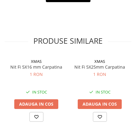
Filtre ulei motor
Filtre combustibil
Filtre aer
Lichide auto
PRODUSE SIMILARE
Antigel
Apa distilata
Solutie parbriz
XMAS
XMAS
Nit Fi 5X16 mm Carpatina
Nit Fi 5X25mm Carpatina
AdBlue
1 RON
1 RON
Solutie Wabco
Anvelope si camere
IN STOC
IN STOC
Camere aer
ADAUGA IN COS
ADAUGA IN COS
Camere agricole/forestiere
Electrice
Acumulatori
Acumulatori Auto